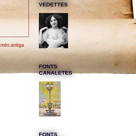
VEDETTES
 més antiga
FONTS
CANALETES
FONTS