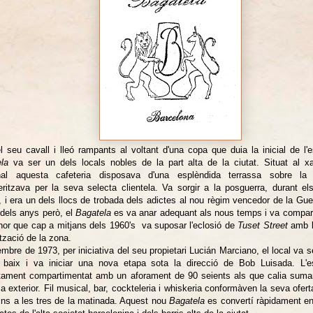
 seu cavall i lleó rampants al voltant d'una copa que duia la inicial de l'e
la
va ser un dels locals nobles de la part alta de la ciutat. Situat al x
nal aquesta cafeteria disposava d'una esplèndida terrassa sobre la
eritzava per la seva selecta clientela. Va sorgir a la posguerra, durant els
, i era un dels llocs de trobada dels adictes al nou règim vencedor de la Gue
 dels anys però, el
Bagatela
es va anar adequant als nous temps i va compart
or que cap a mitjans dels 1960's va suposar l'eclosió de
Tuset Street
amb l
tzació de la zona.
embre de 1973, per iniciativa del seu propietari Lucián Marciano, el local va s
 baix i va iniciar una nova etapa sota la direcció de Bob Luisada. L'
tament compartimentat amb un aforament de 90 seients als que calia sumar
sa exterior. Fil musical, bar, cockteleria i whiskeria conformàven la seva ofert
fins a les tres de la matinada. Aquest nou
Bagatela
es convertí ràpidament en