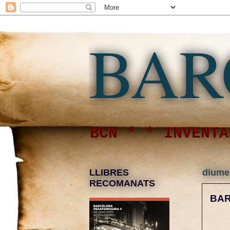
BAR
BCN * * INVENTA
LLIBRES
diume
RECOMANATS
BAR