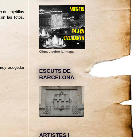
 de cajetillas
on las fotos,
Cliqueu sobre la imatge
 muy acogedor
ESCUTS DE
BARCELONA
ARTISTES I