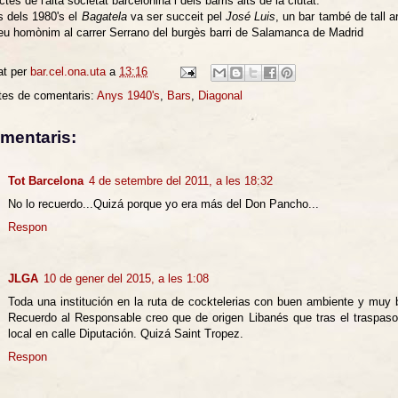
ctes de l'alta societat barcelonina i dels barris alts de la ciutat.
ls dels 1980's el
Bagatela
va ser succeit pel
José Luis
, un bar també de tall a
seu homònim al carrer Serrano del burgès barri de Salamanca de Madrid
at per
bar.cel.ona.uta
a
13:16
tes de comentaris:
Anys 1940's
,
Bars
,
Diagonal
mentaris:
Tot Barcelona
4 de setembre del 2011, a les 18:32
No lo recuerdo...Quizá porque yo era más del Don Pancho...
Respon
JLGA
10 de gener del 2015, a les 1:08
Toda una institución en la ruta de cocktelerias con buen ambiente y muy 
Recuerdo al Responsable creo que de origen Libanés que tras el traspaso,
local en calle Diputación. Quizá Saint Tropez.
Respon