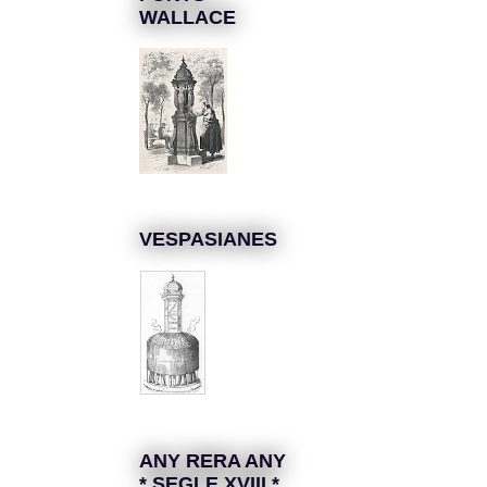
WALLACE
VESPASIANES
ANY RERA ANY
* SEGLE XVIII *