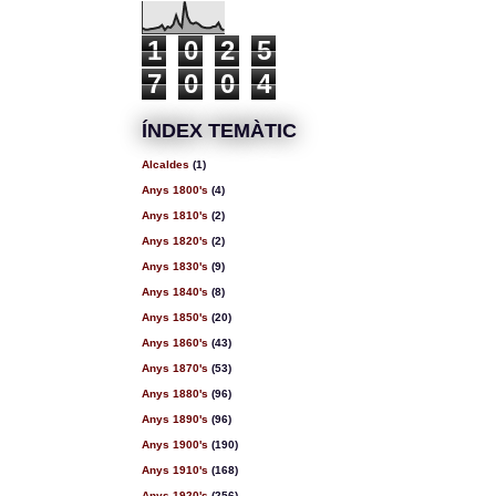
1
0
2
5
7
0
0
4
ÍNDEX TEMÀTIC
Alcaldes
(1)
Anys 1800's
(4)
Anys 1810's
(2)
Anys 1820's
(2)
Anys 1830's
(9)
Anys 1840's
(8)
Anys 1850's
(20)
Anys 1860's
(43)
Anys 1870's
(53)
Anys 1880's
(96)
Anys 1890's
(96)
Anys 1900's
(190)
Anys 1910's
(168)
Anys 1920's
(256)