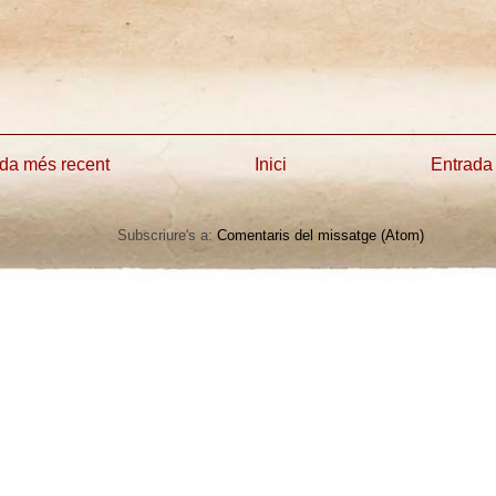
da més recent
Inici
Entrada
Subscriure's a:
Comentaris del missatge (Atom)