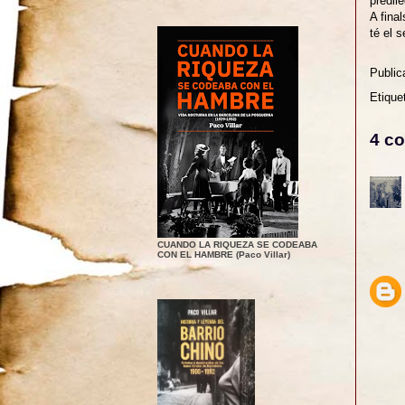
predile
A fina
té el 
Public
Etique
4 co
CUANDO LA RIQUEZA SE CODEABA
CON EL HAMBRE (Paco Villar)