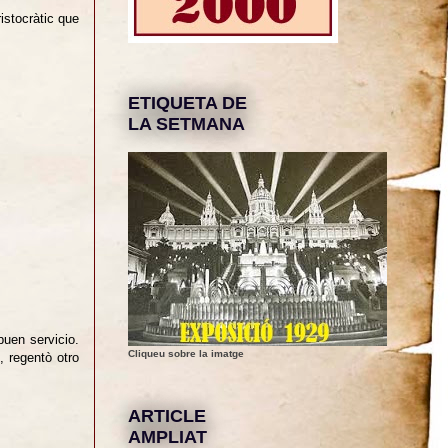
ristocràtic que
ETIQUETA DE
LA SETMANA
buen servicio.
Cliqueu sobre la imatge
 regentò otro
ARTICLE
AMPLIAT