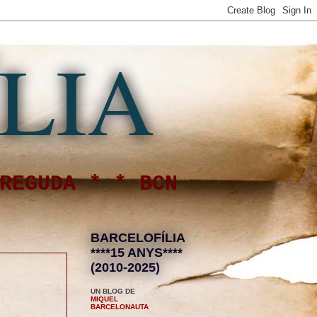
LIA
REGUDA * * BCN
BARCELOFÍLIA
****15 ANYS****
(2010-2025)
UN BLOG DE
MIQUEL
BARCELONAUTA