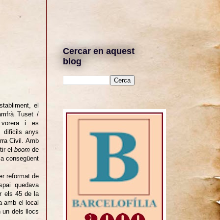
Cercar en aquest
blog
stabliment, el
amfrà Tuset /
 vorera i es
 dificils anys
rra Civil. Amb
ir el
boom
de
a consegüent
er reformat de
espai quedava
 els 45 de la
a amb el local
 un dels llocs