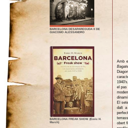
BARCELONA DESAPAREGUDA II DE
GIACOMO ALESSANDRO
Amb el
Bagate
Diago
caract
1940's
el pas
modern
dinami
El set
dalt a
perfec
terras
BARCELONA FREAK SHOW. (Enric H.
March)
obert 