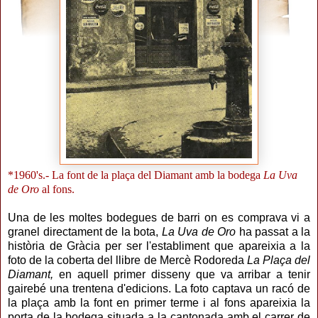
*1960's.- La font de la plaça del Diamant amb la bodega
La Uva
de Oro
al fons.
Una de les moltes bodegues de barri on es comprava vi a
granel directament de la bota,
La Uva de Oro
ha passat a la
història de Gràcia per ser l'establiment que apareixia a la
foto de la coberta del llibre de Mercè Rodoreda
La Plaça del
Diamant,
en aquell primer disseny que va arribar a tenir
gairebé una trentena d'edicions. La foto captava un racó de
la plaça amb la font en primer terme i al fons apareixia la
porta de la bodega situada a la cantonada amb el carrer de