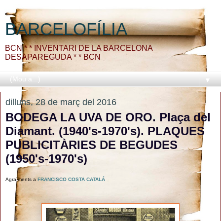
BARCELOFÍLIA
BCN * * INVENTARI DE LA BARCELONA
DESAPAREGUDA * * BCN
▼
dilluns, 28 de març del 2016
BODEGA LA UVA DE ORO. Plaça del
Diamant. (1940's-1970's). PLAQUES
PUBLICITÀRIES DE BEGUDES
(1950's-1970's)
Agraïments a
FRANCISCO COSTA CATALÁ